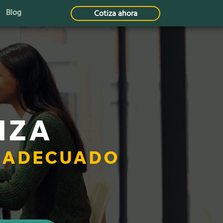
Blog
Cotiza ahora
NZA
O ADECUADO