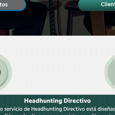
Clien
tos