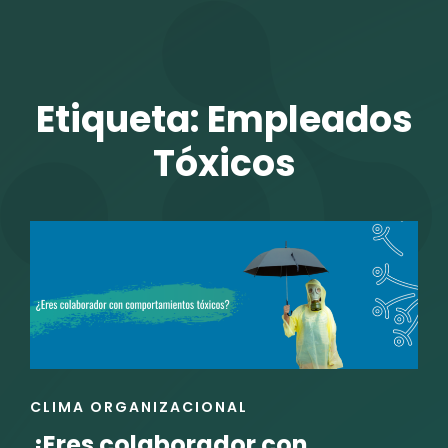
TALENTO VIT
Etiqueta:
Empleados
Tóxicos
r
ENLACES
CLIMA ORGANIZACIONAL
DE
¿Eres colaborador con
LAS