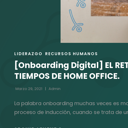
ENLACES
LIDERAZGO
RECURSOS HUMANOS
DE
[Onboarding Digital] EL R
LAS
CATEGORÍAS
TIEMPOS DE HOME OFFICE.
Marzo 29, 2021
Admin
La palabra onboarding muchas veces es mal
proceso de inducción, cuando se trata de u