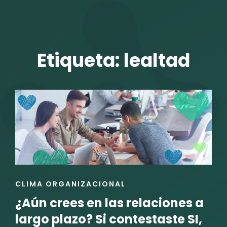
TALENTO VIT
Etiqueta:
lealtad
r
ENLACES
CLIMA ORGANIZACIONAL
DE
¿Aún crees en las relaciones a
LAS
CATEGORÍAS
largo plazo? Si contestaste SI,