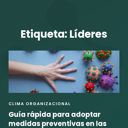
TALENTO VIT
Etiqueta:
Líderes
r
ENLACES
CLIMA ORGANIZACIONAL
DE
Guía rápida para adoptar
LAS
CATEGORÍAS
medidas preventivas en las