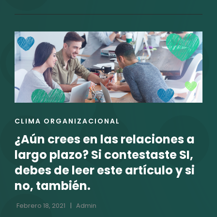
RÁPIDA
PARA
ADOPTAR
MEDIDAS
PREVENTIVAS
EN
LAS
EMPRESAS
EN
TIEMPOS
ENLACES
CLIMA ORGANIZACIONAL
DE
DE
ÓMICRON
¿Aún crees en las relaciones a
LAS
CATEGORÍAS
largo plazo? Si contestaste SI,
debes de leer este artículo y si
no, también.
Febrero 18, 2021
Admin