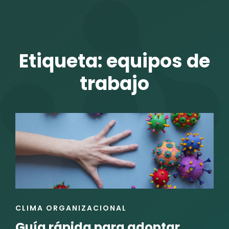
TALENTO VIT
Etiqueta:
equipos de
trabajo
r
ENLACES
CLIMA ORGANIZACIONAL
DE
Guía rápida para adoptar
LAS