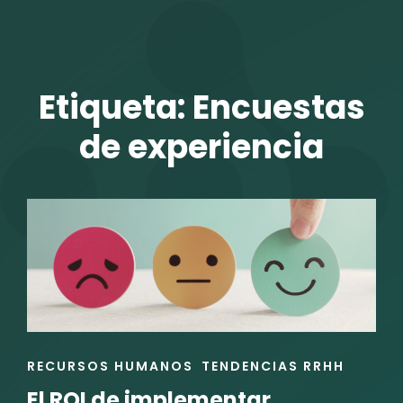
TALENTO VIT
Etiqueta:
Encuestas
de experiencia
r
ENLACES
RECURSOS HUMANOS
TENDENCIAS RRHH
DE
El ROI de implementar
LAS