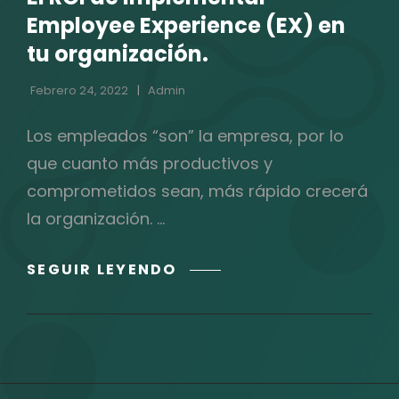
CATEGORÍAS
Employee Experience (EX) en
tu organización.
Febrero 24, 2022
Admin
Los empleados “son” la empresa, por lo
que cuanto más productivos y
comprometidos sean, más rápido crecerá
la organización. …
EL
SEGUIR LEYENDO
ROI
DE
IMPLEMENTAR
EMPLOYEE
EXPERIENCE