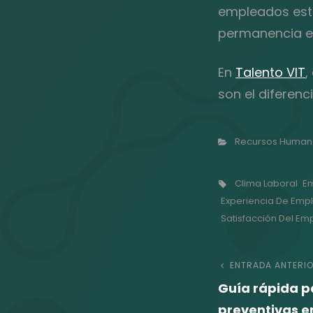
empleados esté
permanencia en
En
Talento VIT
,
son el diferen
Categorías
Recursos Human
Etiquetas,
Clima Laboral
Em
Experiencia De Emp
Satisfacción Del E
Naveg
Entrada
ENTRADA ANTERI
Guía rápida 
anterior
de
preventivas e