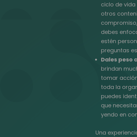
ciclo de vid
otros conteni
compromiso, 
debes enfoca
estén person
preguntas es
Dales peso a
brindan much
tomar acción
toda la organ
puedes ident
que necesita
yendo en com
Una experienci