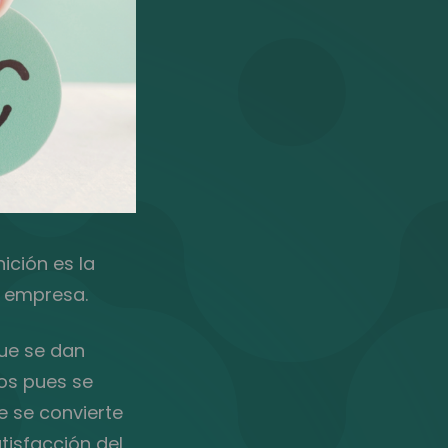
ición es la
a empresa.
que se dan
íos pues se
e se convierte
atisfacción del