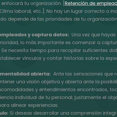
enfocará tu organización. [
Retención de emplea
 Clima laboral, etc..]. No hay un lugar correcto o i
do depende de las prioridades de tu organización
empleados y captura datos:
Una vez que hayas
 prioridad, lo más importante es comenzar a captu
 Se necesita tiempo para recopilar suficientes da
ablecer vínculos y contar historias sobre la expe
mentalidad abierta:
Ante las sensaciones que r
ener una visión objetiva y abierta ante la posibi
ncomodidades y entendimientos encontrados, tod
iencia individual de tu personal; justamente el obj
para alinear experiencias.
ulo:
Si deseas desarrollar una comprensión integra