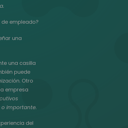
a.
ia de empleado?
eñar una
te una casilla
ambién puede
ización. Otro
 la empresa
ecutivos
 o importante.
xperiencia del