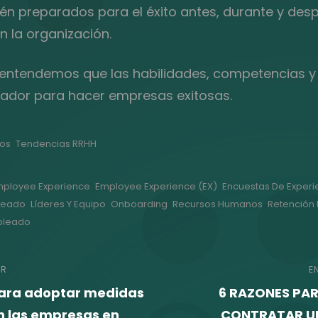
n preparados para el éxito antes, durante y des
 la organización.
 entendemos que las habilidades, competencias y 
ciador para hacer empresas exitosas.
os
Tendencias RRHH
ployee Experience
Employee Experience (EX)
Encuestas De Experi
leado
Líderes Y Equipo
Onboarding
Recursos Humanos
Retención
mpleado
ación
OR
E
para adoptar medidas
6 RAZONES PA
n las empresas en
CONTRATAR UN