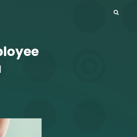
Busca
ployee
u