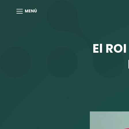
MENÚ
El RO