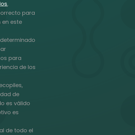
dos
,
ncorrecto para
 en este
 determinado
rar
tos para
riencia de los
ecopiles,
lidad de
o es válido
etivo es
l de todo el