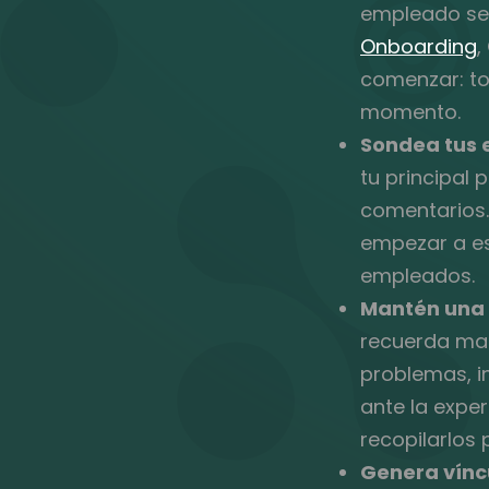
empleado se 
Onboarding
,
comenzar: to
momento.
Sondea tus 
tu principal
comentarios.
empezar a est
empleados.
Mantén una 
recuerda mant
problemas, i
ante la exper
recopilarlos 
Genera vínc