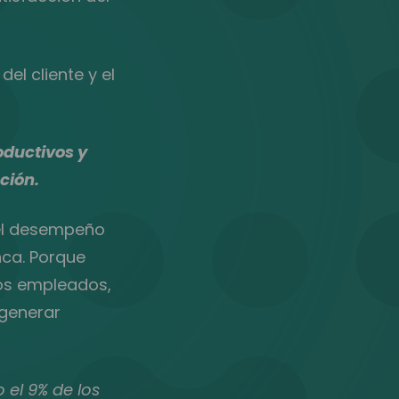
el cliente y el
oductivos y
ción.
 el desempeño
nca. Porque
los empleados,
 generar
 el 9% de los