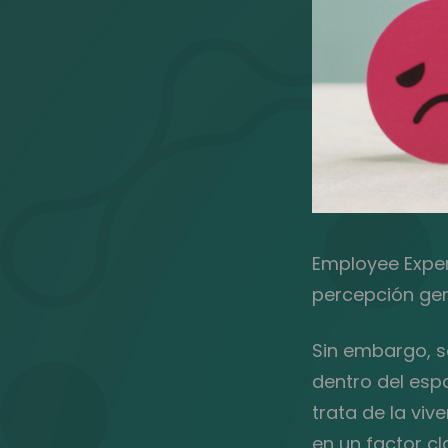
Employee Exper
percepción gen
Sin embargo, s
dentro del esp
trata de la viv
en un factor cl