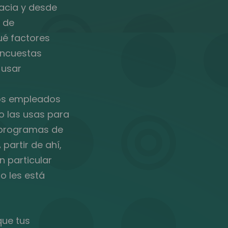
hacia y desde
a de
ué factores
encuestas
 usar
los empleados
o las usas para
s programas de
partir de ahí,
n particular
o les está
que tus