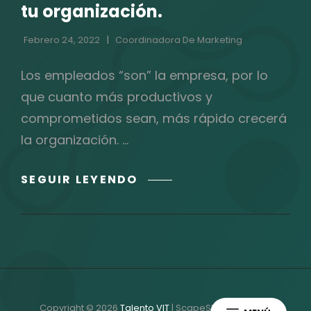
tu organización.
Febrero 24, 2022
Coordinadora De Marketing
Los empleados “son” la empresa, por lo
que cuanto más productivos y
comprometidos sean, más rápido crecerá
la organización. …
EL
SEGUIR LEYENDO
ROI
DE
IMPLEMENTAR
EMPLOYEE
EXPERIENCE
(EX)
EN
Copyright © 2026
Talento VIT
|
ScapeShot Por
Catch