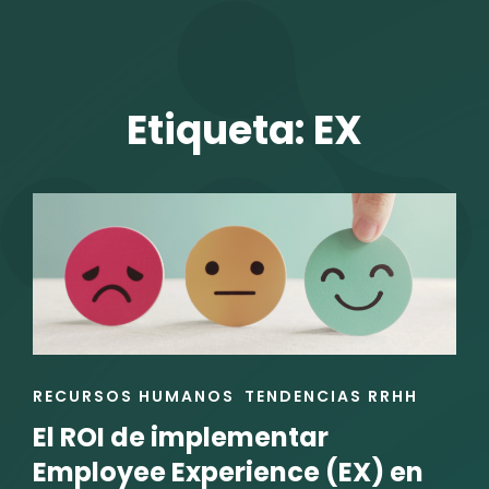
TALENTO VIT
Etiqueta:
EX
r
ENLACES
RECURSOS HUMANOS
TENDENCIAS RRHH
DE
El ROI de implementar
LAS
CATEGORÍAS
Employee Experience (EX) en