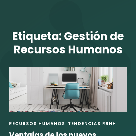
TALENTO VIT
Etiqueta:
Gestión de
Recursos Humanos
r
ENLACES
RECURSOS HUMANOS
TENDENCIAS RRHH
DE
Ventajas de los nuevos
LAS