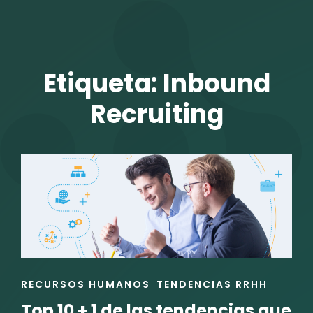
TALENTO VIT
Etiqueta:
Inbound
Recruiting
r
ENLACES
RECURSOS HUMANOS
TENDENCIAS RRHH
DE
Top 10 + 1 de las tendencias que
LAS