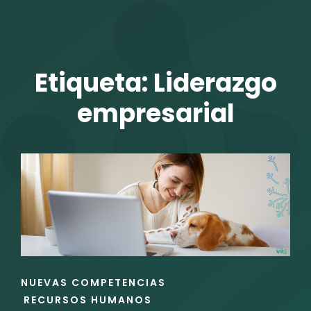
TALENTO VIT
Etiqueta:
Liderazgo
empresarial
r
ENLACES
NUEVAS COMPETENCIAS
DE
RECURSOS HUMANOS
LAS