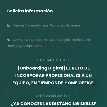
Solicita información
Categorías
Nuevas Competencias
Recursos Humanos
Etiquetas,
Cambio De Estructura
Cultura Digital
Home Office
Liderazgo Empresarial
Navegación
ENTRADA ANTERIOR
Entrada
[Onboarding Digital] EL RETO DE
anterior
de
INCORPORAR PROFESIONALES A UN
entradas
EQUIPO, EN TIEMPOS DE HOME OFFICE.
ENTRADA SIGUIENTE
Entrada
¿YA CONOCES LAS DISTANCING SKILLS?
siguiente