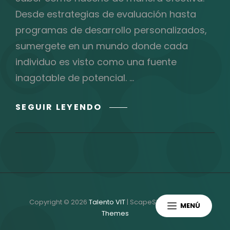
Desde estrategias de evaluación hasta
programas de desarrollo personalizados,
sumergete en un mundo donde cada
individuo es visto como una fuente
inagotable de potencial. …
GUÍA
SEGUIR LEYENDO
RÁPIDA
DE
ESTRATEGIAS
PARA
IDENTIFICAR
Y
DESARROLLAR
Copyright © 2026
Talento VIT
|
ScapeShot Por
Catch
MENÚ
EL
Themes
TALENTO