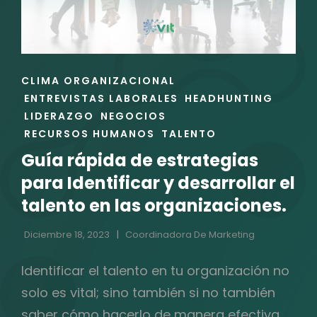
ENLACES
CLIMA ORGANIZACIONAL
DE
ENTREVISTAS LABORALES
HEADHUNTING
LAS
LIDERAZGO
NEGOCIOS
CATEGORÍAS
RECURSOS HUMANOS
TALENTO
Guía rápida de estrategias
para Identificar y desarrollar el
talento en las organizaciones.
Diciembre 18, 2023
Coordinadora De Marketing
Identificar el talento en tu organización no
solo es vital; sino también si no también
saber cómo hacerlo de manera efectiva.