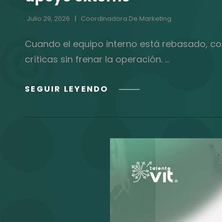
Julio 29, 2026
Coordinadora De Marketing
Cuando el equipo interno está rebasado, con
críticas sin frenar la operación. …
EL
SEGUIR LEYENDO
BOMBERAZO
Y
LA
SATURACIÓN
INTERNA:
CUÁNDO
TU
EQUIPO
DE
RECLUTAMIENTO