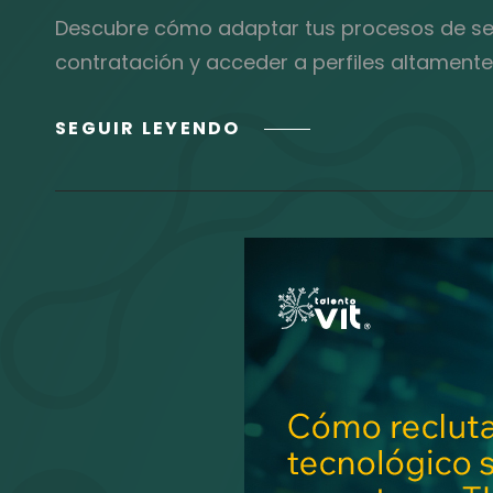
Descubre cómo adaptar tus procesos de sele
contratación y acceder a perfiles altamente
NEURODIVERSIDAD
SEGUIR LEYENDO
EN
TECH:
EL
ROI
INVISIBLE
DE
LA
VENTAJA
COGNITIVA