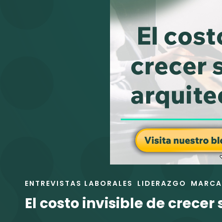
NECESITA
APOYO
EXTERNO
ENLACES
ENTREVISTAS LABORALES
LIDERAZGO
MARCA
DE
El costo invisible de crecer
LAS
CATEGORÍAS