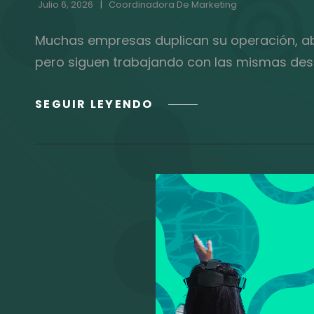
Julio 6, 2026
Coordinadora De Marketing
Muchas empresas duplican su operación, a
pero siguen trabajando con las mismas desc
EL
SEGUIR LEYENDO
COSTO
INVISIBLE
DE
CRECER
SIN
ACTUALIZAR
LA
ARQUITECTURA
DE
TU
TALENTO