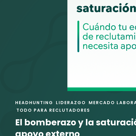
ENLACES
HEADHUNTING
LIDERAZGO
MERCADO LABOR
DE
TODO PARA RECLUTADORES
LAS
El bomberazo y la saturaci
CATEGORÍAS
apoyo externo