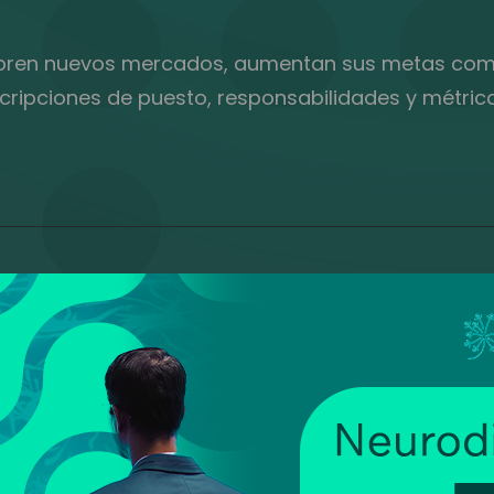
bren nuevos mercados, aumentan sus metas comer
ripciones de puesto, responsabilidades y métrica