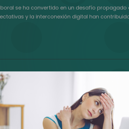
 laboral se ha convertido en un desafío propagado
xpectativas y la interconexión digital han contrib