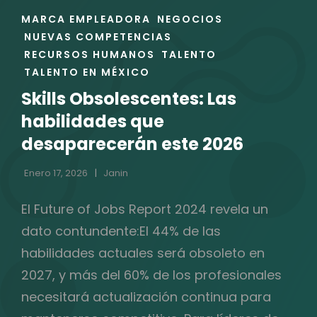
ENLACES
MARCA EMPLEADORA
NEGOCIOS
DE
NUEVAS COMPETENCIAS
LAS
RECURSOS HUMANOS
TALENTO
CATEGORÍAS
TALENTO EN MÉXICO
Skills Obsolescentes: Las
habilidades que
desaparecerán este 2026
Enero 17, 2026
Janin
El Future of Jobs Report 2024 revela un
dato contundente:El 44% de las
habilidades actuales será obsoleto en
2027, y más del 60% de los profesionales
necesitará actualización continua para