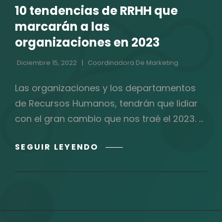
10 tendencias de RRHH que
CATEGORÍAS
marcarán a las
organizaciones en 2023
Diciembre 15, 2022
Coordinadora De Marketing
Las organizaciones y los departamentos
de Recursos Humanos, tendrán que lidiar
con el gran cambio que nos traé el 2023. …
10
SEGUIR LEYENDO
TENDENCIAS
DE
RRHH
QUE
MARCARÁN
A