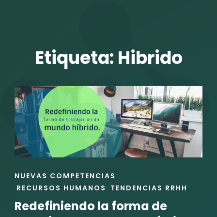
TALENTO VIT
Etiqueta:
Hibrido
r
ENLACES
NUEVAS COMPETENCIAS
DE
RECURSOS HUMANOS
TENDENCIAS RRHH
LAS
Redefiniendo la forma de
CATEGORÍAS