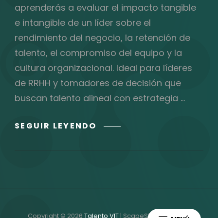
aprenderás a evaluar el impacto tangible
e intangible de un líder sobre el
rendimiento del negocio, la retención de
talento, el compromiso del equipo y la
cultura organizacional. Ideal para líderes
de RRHH y tomadores de decisión que
buscan talento alineal con estrategia …
MIDE
SEGUIR LEYENDO
EL
IMPACTO
REAL
DE
TUS
LIDERES
EN
Copyright © 2026
Talento VIT
|
ScapeShot Por
Catch