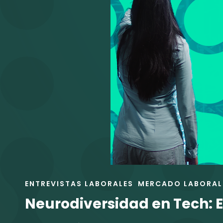
NECESITA
APOYO
EXTERNO
ENLACES
ENTREVISTAS LABORALES
MERCADO LABORAL
DE
Neurodiversidad en Tech: El
LAS
CATEGORÍAS