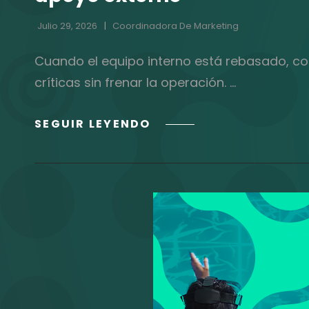
Julio 29, 2026
Coordinadora De Marketing
Cuando el equipo interno está rebasado, con
críticas sin frenar la operación. …
EL
SEGUIR LEYENDO
BOMBERAZO
Y
LA
SATURACIÓN
INTERNA:
CUÁNDO
TU
EQUIPO
DE
RECLUTAMIENTO