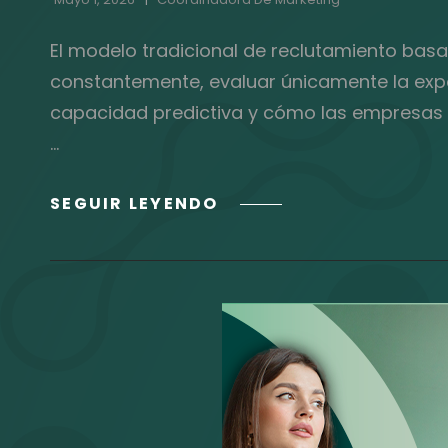
El modelo tradicional de reclutamiento bas
constantemente, evaluar únicamente la exper
capacidad predictiva y cómo las empresas 
…
LA
SEGUIR LEYENDO
MUERTE
DEL
CV:
POR
QUÉ
CONTRATAR
POR
EXPERIENCIA
YA