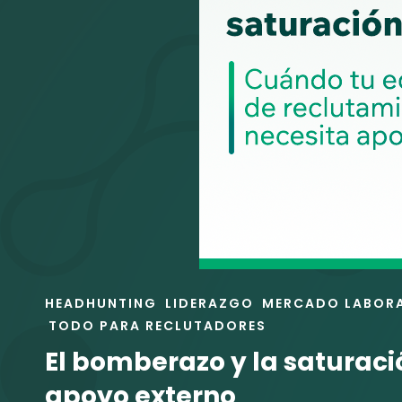
ENLACES
HEADHUNTING
LIDERAZGO
MERCADO LABOR
DE
TODO PARA RECLUTADORES
LAS
El bomberazo y la saturaci
CATEGORÍAS
apoyo externo