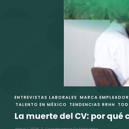
ENLACES
ENTREVISTAS LABORALES
MARCA EMPLEADO
DE
TALENTO EN MÉXICO
TENDENCIAS RRHH
TOD
LAS
La muerte del CV: por qué 
CATEGORÍAS
Mayo 1, 2026
Coordinadora De Marketing