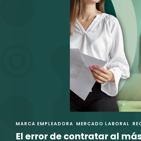
NO
GARANTIZA
RESULTADOS
ENLACES
MARCA EMPLEADORA
MERCADO LABORAL
RE
DE
El error de contratar al má
LAS