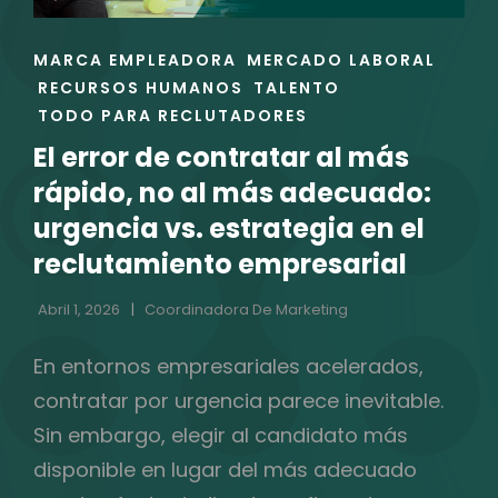
RESULTADOS
ENLACES
MARCA EMPLEADORA
MERCADO LABORAL
DE
RECURSOS HUMANOS
TALENTO
LAS
TODO PARA RECLUTADORES
CATEGORÍAS
El error de contratar al más
rápido, no al más adecuado:
urgencia vs. estrategia en el
reclutamiento empresarial
Abril 1, 2026
Coordinadora De Marketing
En entornos empresariales acelerados,
contratar por urgencia parece inevitable.
Sin embargo, elegir al candidato más
disponible en lugar del más adecuado