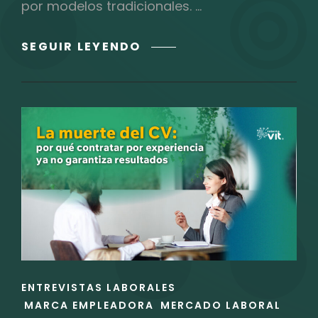
por modelos tradicionales. …
NEURODIVERSIDAD
SEGUIR LEYENDO
EN
TECH:
EL
ROI
INVISIBLE
DE
LA
VENTAJA
COGNITIVA
ENLACES
ENTREVISTAS LABORALES
DE
MARCA EMPLEADORA
MERCADO LABORAL
LAS