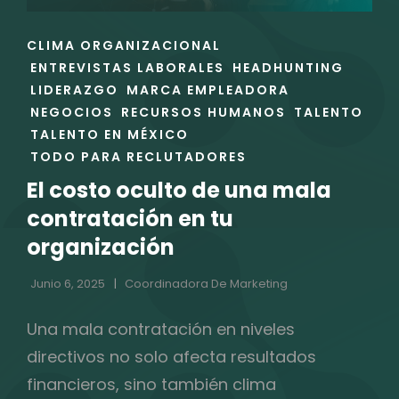
ENLACES
CLIMA ORGANIZACIONAL
DE
ENTREVISTAS LABORALES
HEADHUNTING
LAS
LIDERAZGO
MARCA EMPLEADORA
CATEGORÍAS
NEGOCIOS
RECURSOS HUMANOS
TALENTO
TALENTO EN MÉXICO
TODO PARA RECLUTADORES
El costo oculto de una mala
contratación en tu
organización
Junio 6, 2025
Coordinadora De Marketing
Una mala contratación en niveles
directivos no solo afecta resultados
financieros, sino también clima