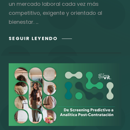
un mercado laboral cada vez más
competitivo, exigente y orientado al
bienestar. …
¿QUÉ
SEGUIR LEYENDO
BUSCAN
LOS
MEXICANOS
EN
SU
TRABAJO
IDEAL
EN
2025?