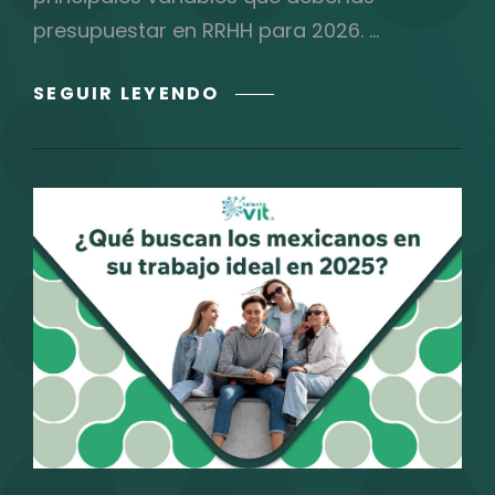
presupuestar en RRHH para 2026. …
EL
SEGUIR LEYENDO
PRESUPUESTO
DE
TALENTO
2026
YA
SE
DISCUTE
AHORA:
CÓMO
ALINEAR
TU
PLAN
DE
RRHH