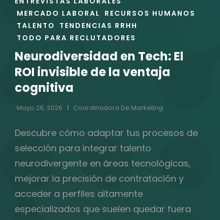
ENLACES
ENTREVISTAS LABORALES
DE
MERCADO LABORAL
RECURSOS HUMANOS
LAS
TALENTO
TENDENCIAS RRHH
CATEGORÍAS
TODO PARA RECLUTADORES
Neurodiversidad en Tech: El
ROI invisible de la ventaja
cognitiva
Mayo 26, 2026
Coordinadora De Marketing
Descubre cómo adaptar tus procesos de
selección para integrar talento
neurodivergente en áreas tecnológicas,
mejorar la precisión de contratación y
acceder a perfiles altamente
especializados que suelen quedar fuera