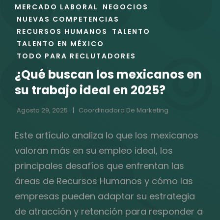
DESDE
ENLACES
MERCADO LABORAL
NEGOCIOS
DE
ESTE
NUEVAS COMPETENCIAS
LAS
FIN
RECURSOS HUMANOS
TALENTO
CATEGORÍAS
DE
TALENTO EN MÉXICO
AÑO
TODO PARA RECLUTADORES
¿Qué buscan los mexicanos en
su trabajo ideal en 2025?
Agosto 29, 2025
Coordinadora De Marketing
Este artículo analiza lo que los mexicanos
valoran más en su empleo ideal, los
principales desafíos que enfrentan las
áreas de Recursos Humanos y cómo las
empresas pueden adaptar su estrategia
de atracción y retención para responder a