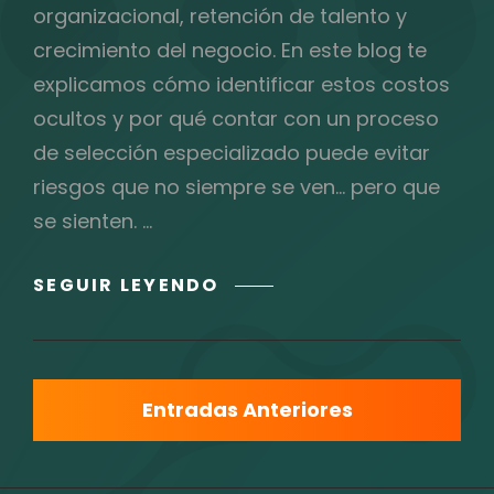
organizacional, retención de talento y
crecimiento del negocio. En este blog te
explicamos cómo identificar estos costos
ocultos y por qué contar con un proceso
de selección especializado puede evitar
riesgos que no siempre se ven… pero que
se sienten. …
EL
SEGUIR LEYENDO
COSTO
OCULTO
DE
Navegación
UNA
Entradas Anteriores
MALA
de
CONTRATACIÓN
EN