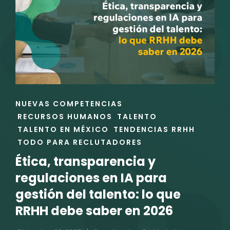
RÁPIDO,
NO
AL
MÁS
ADECUADO:
URGENCIA
VS.
ESTRATEGIA
ENLACES
NUEVAS COMPETENCIAS
EN
DE
RECURSOS HUMANOS
TALENTO
EL
LAS
TALENTO EN MÉXICO
TENDENCIAS RRHH
RECLUTAMIENTO
CATEGORÍAS
TODO PARA RECLUTADORES
EMPRESARIAL
Ética, transparencia y
regulaciones en IA para
gestión del talento: lo que
RRHH debe saber en 2026