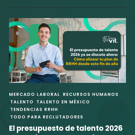
Y
REGULACIONES
EN
IA
PARA
GESTIÓN
DEL
TALENTO:
LO
QUE
RRHH
DEBE
ENLACES
MERCADO LABORAL
RECURSOS HUMANOS
SABER
DE
TALENTO
TALENTO EN MÉXICO
EN
LAS
TENDENCIAS RRHH
2026
CATEGORÍAS
TODO PARA RECLUTADORES
El presupuesto de talento 2026