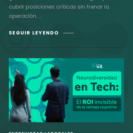
cubrir posiciones críticas sin frenar la
operación. …
EL
SEGUIR LEYENDO
BOMBERAZO
Y
LA
SATURACIÓN
INTERNA:
CUÁNDO
TU
EQUIPO
DE
RECLUTAMIENTO
NECESITA
APOYO
EXTERNO