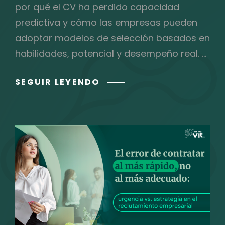
por qué el CV ha perdido capacidad
predictiva y cómo las empresas pueden
adoptar modelos de selección basados en
habilidades, potencial y desempeño real. …
LA
SEGUIR LEYENDO
MUERTE
DEL
CV:
POR
QUÉ
CONTRATAR
POR
EXPERIENCIA
YA
NO
GARANTIZA