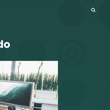
Busca
do