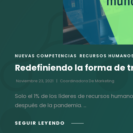
ENLACES
NUEVAS COMPETENCIAS
RECURSOS HUMANO
DE
Redefiniendo la forma de t
LAS
CATEGORÍAS
Noviembre 23, 2021
Coordinadora De Marketing
Solo el 1% de los líderes de recursos huma
después de la pandemia. …
REDEFINIENDO
SEGUIR LEYENDO
LA