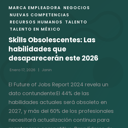
ENLACES
MARCA EMPLEADORA
NEGOCIOS
DE
NUEVAS COMPETENCIAS
LAS
RECURSOS HUMANOS
TALENTO
CATEGORÍAS
TALENTO EN MÉXICO
Skills Obsolescentes: Las
habilidades que
desaparecerán este 2026
Enero 17, 2026
Janin
El Future of Jobs Report 2024 revela un
dato contundente:El 44% de las
habilidades actuales será obsoleto en
2027, y más del 60% de los profesionales
necesitará actualización continua para