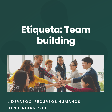
TALENTO VIT
Etiqueta:
Team
building
r
ENLACES
LIDERAZGO
RECURSOS HUMANOS
DE
TENDENCIAS RRHH
LAS