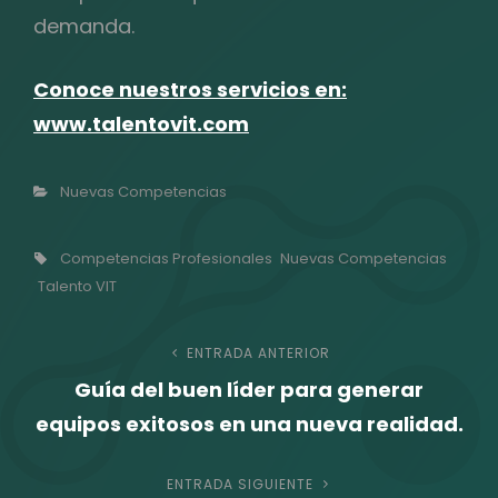
demanda.
Conoce nuestros servicios en:
www.talentovit.com
Categorías
Nuevas Competencias
Etiquetas,
Competencias Profesionales
Nuevas Competencias
Talento VIT
Navegación
ENTRADA ANTERIOR
Entrada
Guía del buen líder para generar
anterior
de
equipos exitosos en una nueva realidad.
entradas
ENTRADA SIGUIENTE
Entrada