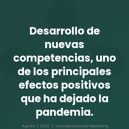
TALENTO VIT
Desarrollo de
nuevas
competencias, uno
de los principales
efectos positivos
que ha dejado la
r
pandemia.
Agosto 7, 2020
Coordinadora De Marketing