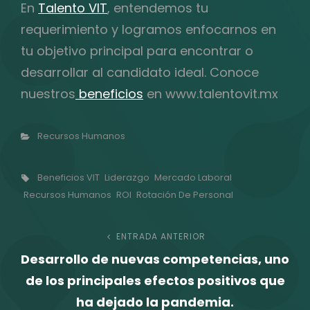
En
Talento VIT
, entendemos tu
requerimiento y logramos enfocarnos en
tu objetivo principal para encontrar o
desarrollar al candidato ideal. Conoce
nuestros
beneficios
en www.talentovit.mx
Categorías
Recursos Humanos
Etiquetas,
Beneficios VIT
Liderazgo
Mercado Laboral
Recursos Humanos
ROI
Rotación De Personal
Navegación
ENTRADA ANTERIOR
Entrada
Desarrollo de nuevas competencias, uno
anterior
de
de los principales efectos positivos que
entradas
ha dejado la pandemia.