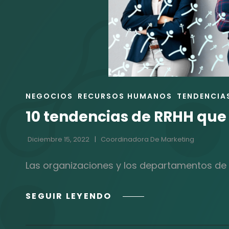
ENLACES
NEGOCIOS
RECURSOS HUMANOS
TENDENCIA
DE
10 tendencias de RRHH que
LAS
CATEGORÍAS
Diciembre 15, 2022
Coordinadora De Marketing
Las organizaciones y los departamentos de 
10
SEGUIR LEYENDO
TENDENCIAS
DE