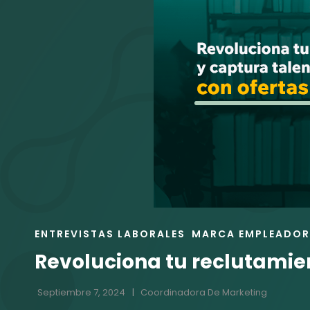
ENLACES
ENTREVISTAS LABORALES
MARCA EMPLEADO
DE
Revoluciona tu reclutamien
LAS
CATEGORÍAS
Septiembre 7, 2024
Coordinadora De Marketing