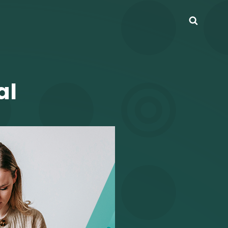
Busca
al