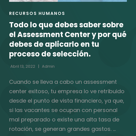
CARRERA
ENLACES
RECURSOS HUMANOS
PROFESIONAL
DE
Todo lo que debes saber sobre
LAS
CATEGORÍAS
el Assessment Center y por qué
debes de aplicarlo en tu
proceso de selección.
Abril 13, 2022
Admin
Cuando se lleva a cabo un assessment
center exitoso, tu empresa lo ve retribuido
desde el punto de vista financiero, ya que,
si las vacantes se ocupan con personal
mal preparado o existe una alta tasa de
rotación, se generan grandes gastos. …