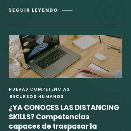
TODO
SEGUIR LEYENDO
LO
QUE
DEBES
SABER
SOBRE
EL
ASSESSMENT
CENTER
Y
POR
ENLACES
NUEVAS COMPETENCIAS
QUÉ
DE
RECURSOS HUMANOS
DEBES
LAS
DE
¿YA CONOCES LAS DISTANCING
CATEGORÍAS
APLICARLO
SKILLS? Competencias
EN
capaces de traspasar la
TU