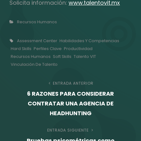
Solicita información:
www.talentovit.mx
Categorías
Recursos Humanos
Etiquetas,
Assessment Center
Habilidades Y Competencias
Hard Skills
Perfiles Clave
Productividad
Recursos Humanos
Soft Skills
Talento VIT
Vinculación De Talento
Navegación
ENTRADA ANTERIOR
Entrada
6 RAZONES PARA CONSIDERAR
anterior
de
CONTRATAR UNA AGENCIA DE
entradas
HEADHUNTING
ENTRADA SIGUIENTE
Entrada
Pruebas psicométricas como