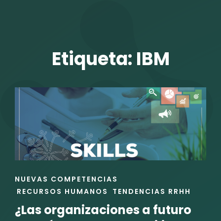
TALENTO VIT
Etiqueta:
IBM
r
ENLACES
NUEVAS COMPETENCIAS
DE
RECURSOS HUMANOS
TENDENCIAS RRHH
LAS
¿Las organizaciones a futuro
CATEGORÍAS