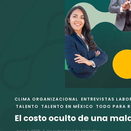
ENLACES
CLIMA ORGANIZACIONAL
ENTREVISTAS LABO
DE
TALENTO
TALENTO EN MÉXICO
TODO PARA 
LAS
El costo oculto de una mal
CATEGORÍAS