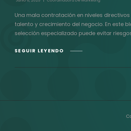
Junio 6, 2025
Coordinadora De Marketing
Una mala contratación en niveles directivos
talento y crecimiento del negocio. En este 
selección especializado puede evitar riesgo
EL
SEGUIR LEYENDO
COSTO
OCULTO
DE
UNA
MALA
CONTRATACIÓN
EN
TU
ORGANIZACIÓN
C