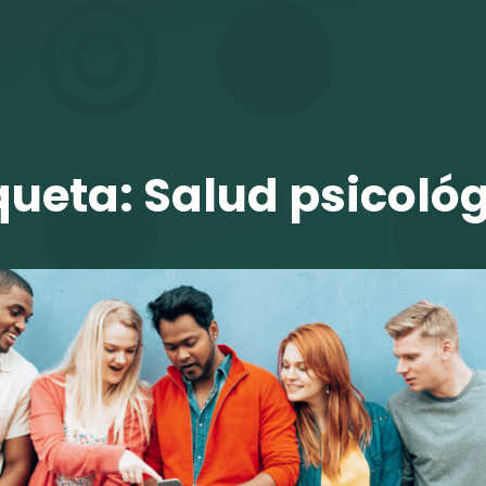
TALENTO VIT
queta:
Salud psicoló