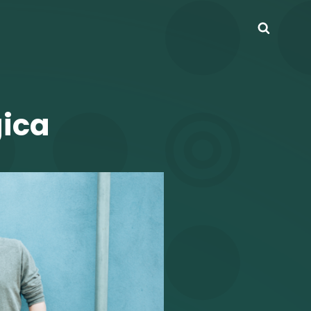
Busca
gica