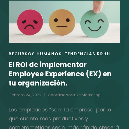
RADIOGRAFÍA
ORGANIZACIONAL
ANTES
DE
RECLUTAR
PUEDE
TRANSFORMAR
ENLACES
RECURSOS HUMANOS
TENDENCIAS RRHH
TUS
DE
RESULTADOS?
El ROI de implementar
LAS
CATEGORÍAS
Employee Experience (EX) en
tu organización.
Febrero 24, 2022
Coordinadora De Marketing
Los empleados “son” la empresa, por lo
que cuanto más productivos y
comprometidos sean, más rápido crecerá