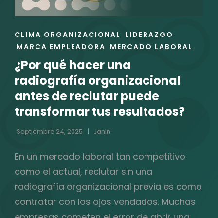
ENLACES
CLIMA ORGANIZACIONAL
LIDERAZGO
DE
MARCA EMPLEADORA
MERCADO LABORAL
LAS
¿Por qué hacer una
CATEGORÍAS
radiografía organizacional
antes de reclutar puede
transformar tus resultados?
Septiembre 24, 2025
Janin
En un mercado laboral tan competitivo
como el actual, reclutar sin una
radiografía organizacional previa es como
contratar con los ojos vendados. Muchas
empresas cometen el error de abrir una