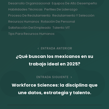
Desarrollo Organizacional
Equipos De Alto Desempeño
Habilidades Técnicas
Perfiles De Liderazgo
Proceso De Reclutamiento
Reclutamiento Y Selección
Recursos Humanos
Rotación De Personal
Satisfacción Del Empleado
Talento VIT
Tips Para Recursos Humanos
Navegación
ENTRADA ANTERIOR
Entrada
¿Qué buscan los mexicanos en su
anterior
de
trabajo ideal en 2025?
entradas
ENTRADA SIGUIENTE
Entrada
Workforce Sciences: la disciplina que
siguiente
une datos, estrategia y talento.