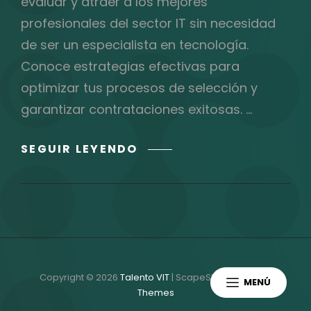
evaluar y atraer a los mejores
profesionales del sector IT sin necesidad
de ser un especialista en tecnología.
Conoce estrategias efectivas para
optimizar tus procesos de selección y
garantizar contrataciones exitosas. …
CÓMO
SEGUIR LEYENDO
RECLUTAR
TALENTO
TECH
SIN
SER
UN
EXPERTO
Copyright © 2026
Talento VIT
|
ScapeShot Por
Catch
MENÚ
EN
Themes
TI: