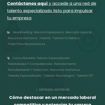
Contáctanos aquí
y accede a una red de
talento especializado listo para impulsar
tu empresa
Categorías
Headhunting
Marca Empleadora
Mercado Laboral
Recursos Humanos
Talento
Talento En México
Todo Para Reclutadores
Etiquetas,
Como Reclutar Talento Especializado
Habilidades Y Competencias
Reclutamiento
Reclutamiento Y Selección
Recursos Humanos
Talento Especializado
Talento Tecnológico
Talento VIT
Navegación
ENTRADA ANTERIOR
Entrada
Cómo destacar en un mercado laboral
anterior
de
competitivo y potenciar tu carrera