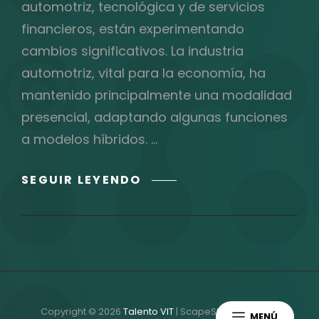
automotriz, tecnológica y de servicios
financieros, están experimentando
cambios significativos. La industria
automotriz, vital para la economía, ha
mantenido principalmente una modalidad
presencial, adaptando algunas funciones
a modelos híbridos. …
HOME
SEGUIR LEYENDO
OFFICE,
HIBRIDO,
PRESENCIAL,
¿CUÁL
ES
EL
FAVORITO
Copyright © 2026
Talento VIT
|
ScapeShot Por
Catch
MENÚ