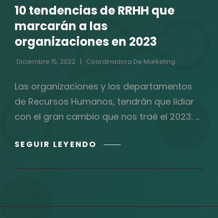
10 tendencias de RRHH que
CATEGORÍAS
marcarán a las
organizaciones en 2023
Diciembre 15, 2022
Coordinadora De Marketing
Las organizaciones y los departamentos
de Recursos Humanos, tendrán que lidiar
con el gran cambio que nos traé el 2023. …
10
SEGUIR LEYENDO
TENDENCIAS
DE
RRHH
QUE
MARCARÁN
A