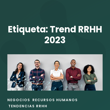
TALENTO VIT
Etiqueta:
Trend RRHH
2023
r
ENLACES
NEGOCIOS
RECURSOS HUMANOS
DE
TENDENCIAS RRHH
LAS