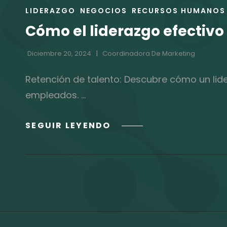
ENLACES
LIDERAZGO
NEGOCIOS
RECURSOS HUMANOS
DE
Cómo el liderazgo efectivo
LAS
CATEGORÍAS
Diciembre 20, 2024
Coordinadora De Marketing
Retención de talento: Descubre cómo un lide
empleados. …
CÓMO
SEGUIR LEYENDO
EL
LIDERAZGO
EFECTIVO
IMPACTA
EN
LA
RETENCIÓN
DE