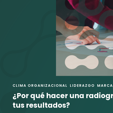
ENLACES
CLIMA ORGANIZACIONAL
LIDERAZGO
MARCA
DE
¿Por qué hacer una radiogr
LAS
CATEGORÍAS
tus resultados?