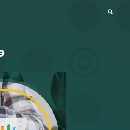
Busca
e