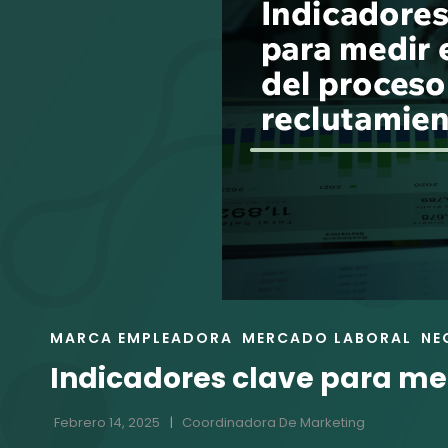
ENLACES
MARCA EMPLEADORA
MERCADO LABORAL
NE
DE
Indicadores clave para med
LAS
CATEGORÍAS
Febrero 14, 2025
Coordinadora De Marketing