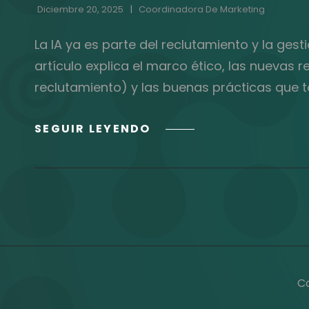
Diciembre 20, 2025
Coordinadora De Marketing
La IA ya es parte del reclutamiento y la gest
artículo explica el marco ético, las nuevas
reclutamiento) y las buenas prácticas que t
ÉTICA,
SEGUIR LEYENDO
TRANSPARENCIA
Y
REGULACIONES
EN
IA
PARA
GESTIÓN
DEL
TALENTO:
C
LO