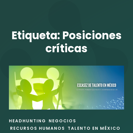
TALENTO VIT
Etiqueta:
Posiciones
críticas
r
ENLACES
HEADHUNTING
NEGOCIOS
DE
RECURSOS HUMANOS
TALENTO EN MÉXICO
LAS