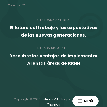
Talento VIT
Navegación
ENTRADA ANTERIOR
Entrada
El futuro del trabajo y las expectativas
anterior
de
de las nuevas generaciones.
entradas
ENTRADA SIGUIENTE
Entrada
Descubre las ventajas de implementar
siguiente
AI en las áreas de RRHH
Copyright © 2026
Talento VIT
|
ScapeShot Por
Catch
MENÚ
Themes