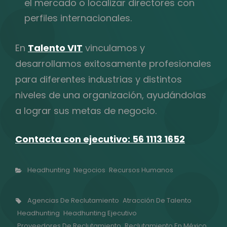
el mercado o localizar directores con
perfiles internacionales.
En
Talento VIT
vinculamos y
desarrollamos exitosamente profesionales
para diferentes industrias y distintos
niveles de una organización, ayudándolas
a lograr sus metas de negocio.
Contacta con ejecutivo: 56 1113 1652
Categorías
Headhunting
Negocios
Recursos Humanos
Etiquetas,
Agencias De Reclutamiento
Atracción De Talento
Headhunting
Headhunting Ejecutivo
Proveedores De Reclutamiento
Reclutamiento En México