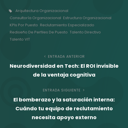
Etiquetas,
Arquitectura Organizacional
Consultoría Organizacional
Estructura Organizacional
KPIs Por Puesto
Reclutamiento Especializado
Rediseño De Perfiles De Puesto
Talento Directivo
Talento VIT
Navegación
ENTRADA ANTERIOR
Entrada
Neurodiversidad en Tech: El ROI invisible
anterior
de
de la ventaja cognitiva
entradas
ENTRADA SIGUIENTE
Entrada
El bomberazo y la saturación interna:
siguiente
Cuándo tu equipo de reclutamiento
necesita apoyo externo