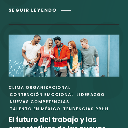
MEJORES
SEGUIR LEYENDO
PRÁCTICAS
PARA
IMPLEMENTAR
UN
SISTEMA
DE
GESTIÓN
DE
DESEMPEÑO
EFECTIVO
ENLACES
CLIMA ORGANIZACIONAL
DE
CONTENCIÓN EMOCIONAL
LIDERAZGO
LAS
NUEVAS COMPETENCIAS
CATEGORÍAS
TALENTO EN MÉXICO
TENDENCIAS RRHH
El futuro del trabajo y las