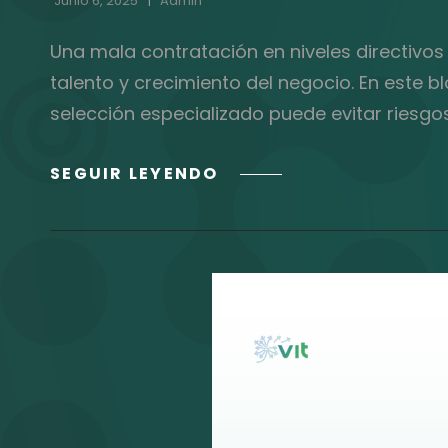
Junio 6, 2025
Admin
Una mala contratación en niveles directivos
talento y crecimiento del negocio. En este 
selección especializado puede evitar riesgo
EL
SEGUIR LEYENDO
COSTO
OCULTO
DE
UNA
MALA
CONTRATACIÓN
EN
TU
ORGANIZACIÓN