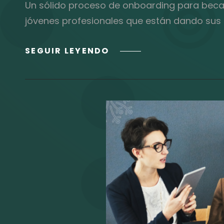
Un sólido proceso de onboarding para becari
jóvenes profesionales que están dando sus 
7
SEGUIR LEYENDO
PASOS
PARA
UN
PROCESO
EXITOSO
DE
ONBOARDING
A
BECARIOS