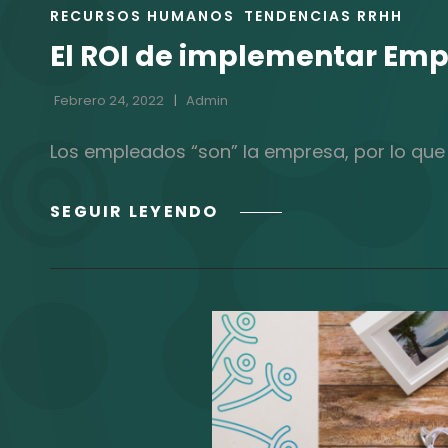
ENLACES
RECURSOS HUMANOS
TENDENCIAS RRHH
DE
El ROI de implementar Empl
LAS
CATEGORÍAS
Febrero 24, 2022
Admin
Los empleados “son” la empresa, por lo qu
EL
SEGUIR LEYENDO
ROI
DE
IMPLEMENTAR
EMPLOYEE
EXPERIENCE
(EX)
EN
TU
ORGANIZACIÓN.