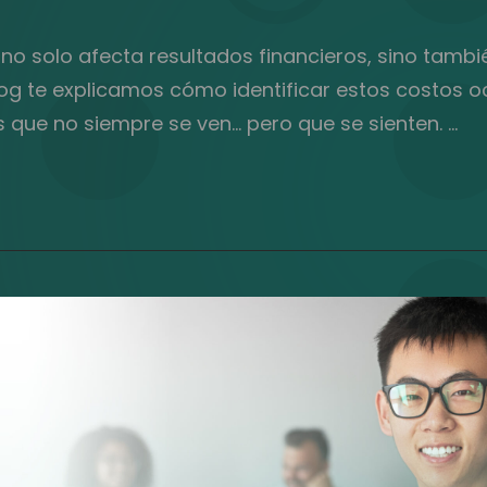
 no solo afecta resultados financieros, sino tambi
blog te explicamos cómo identificar estos costos 
s que no siempre se ven… pero que se sienten. …