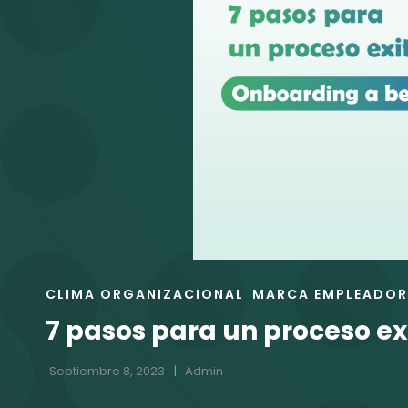
ENLACES
CLIMA ORGANIZACIONAL
MARCA EMPLEADO
DE
7 pasos para un proceso ex
LAS
CATEGORÍAS
Septiembre 8, 2023
Admin