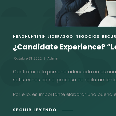
ENLACES
HEADHUNTING
LIDERAZGO
NEGOCIOS
RECU
DE
¿Candidate Experience? “L
LAS
CATEGORÍAS
Octubre 31, 2022
Admin
Contratar a la persona adecuada no es una 
satisfechos con el proceso de reclutamiento
Por ello, es importante elaborar una buena e
¿CANDIDATE
SEGUIR LEYENDO