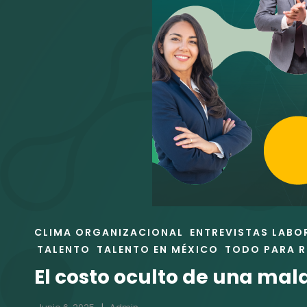
ENLACES
CLIMA ORGANIZACIONAL
ENTREVISTAS LABO
DE
TALENTO
TALENTO EN MÉXICO
TODO PARA 
LAS
El costo oculto de una mal
CATEGORÍAS