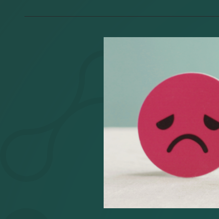
EXPERIENCE?
“LA
PRIMERA
IMPRESIÓN
ES
LA
QUE
CUENTA”