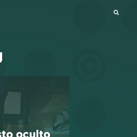
Busca
g