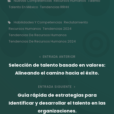
Categorías
Nuevas Competencias
Recursos Humanos
Talento
Talento En México
Tendencias RRHH
Etiquetas,
Habilidades Y Competencias
Reclutamiento
Recursos Humanos
Tendencias 2024
Tendencias De Recursos Humanos
Tendencias De Recursos Humanos 2024
Navegación
ENTRADA ANTERIOR
Entrada
Selección de talento basado en valores:
anterior
de
Alineando el camino hacia el éxito.
entradas
ENTRADA SIGUIENTE
Entrada
Guía rápida de estrategias para
siguiente
Identificar y desarrollar el talento en las
organizaciones.