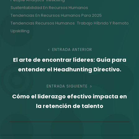
Sustentabilidad En Recursos Humanos
Tendencias En Recursos Humanos Para 2025
Tendencias Recursos Humanos
Trabajo Híbrido Y Remoto
Upskilling
Navegación
ENTRADA ANTERIOR
Entrada
El arte de encontrar líderes: Guía para
anterior
de
entender el Headhunting Directivo.
entradas
ENTRADA SIGUIENTE
Entrada
Cómo el liderazgo efectivo impacta en
siguiente
la retención de talento