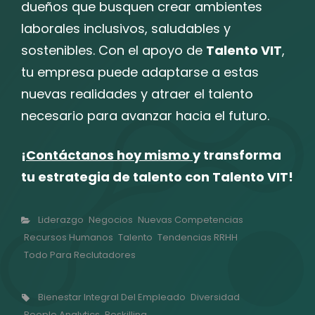
dueños que busquen crear ambientes
laborales inclusivos, saludables y
sostenibles. Con el apoyo de
Talento VIT
,
tu empresa puede adaptarse a estas
nuevas realidades y atraer el talento
necesario para avanzar hacia el futuro.
¡
Contáctanos hoy mismo
y transforma
tu estrategia de talento con Talento VIT!
Categorías
Liderazgo
Negocios
Nuevas Competencias
Recursos Humanos
Talento
Tendencias RRHH
Todo Para Reclutadores
Etiquetas,
Bienestar Integral Del Empleado
Diversidad
People Analytics
Reskilling