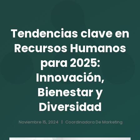
TALENTO VIT
Tendencias clave en
Recursos Humanos
para 2025:
Innovación,
Bienestar y
Diversidad
r
Noviembre 15, 2024
Coordinadora De Marketing